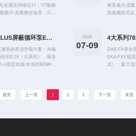
可完全浸没持续运行，VT版耐
单泵最大流量17
含粪便/不含粪便全场景，只需
组装概念可从1泵
能远程控制自
1~12 bar...
33dB(A)静音变频——DAB EVOPLUS屏蔽循环泵EEI≤0.18替代三
2026
07-09
统三速泵的首选升级方案：永磁
DAB FX
EEI0.18（大系列），噪音
EKA FXV旋流
/ΔT-c/固定转速/水温控制5种运
式），最大流量7
dbus/LonWo...
可选，固体通过5
首页
上一页
1
2
3
下一页
末页