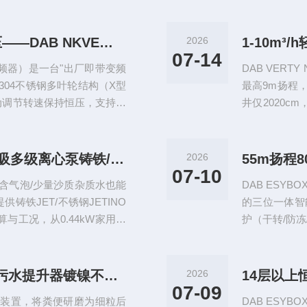
320m超高压+MEI≥0.70+变频恒压——DAB NKVE立式多级离心泵
2026
07-14
P变频器）是一台"出厂即带变频
DAB VERT
 304不锈钢多叶轮结构（X型
最高9m扬程
可自动调节转速保持恒压，支持多
井仅2020
D.Connect B...
——家用地下
8m自吸62m扬程——DAB JET自吸多级离心泵铸铁/不锈钢/聚合物三版本任选
2026
07-10
（含气泡/少量沙质杂质水也能
DAB ESY
铸铁JET/不锈钢JETINO
的三位一体智能
算与工况，从0.44kW家用小
护（干转/防冻
IP44防护等级，固定式水平安
+纵向双安装方
研磨切碎免维护——DAB GENIX污水提升器镀镍不锈钢刀片IP68可全浸没
2026
07-09
研磨装置，将粪便研磨为细粒后
DAB ESY