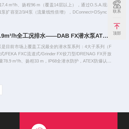
.4 m³/h、扬程96 m（覆盖14层以上），通过O.S.A.现场
联系
扩容至2/3/4泵（流量线性倍增），DConnect+DSync智
动同步参数，水冷永磁电机静音紧凑可装于有人居住房间，
顶部
4大系列78.9m³/h全工况排水——DAB FX潜水泵ATEX防爆认证
潜水泵是目前市场上覆盖工况最全的潜水泵系列：4大子系列（F
式/FEKA FXC流道式/Grinder FX铰刀型/DRENAG FX开放
8.9 m³/h、扬程33 m，IP68全潜水防护，ATEX防爆认证
0~65 mm（FXV/FXC）或研磨切碎（Grind...