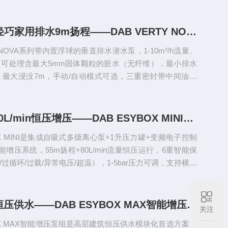
1-10m³/h轻巧家用排水9m扬程——DAB VERTY NOVA内置浮球潜水
Y NOVA系列带内置浮球的垂直排水潜水泵，1-10m³/h流量、
，可处理含最大5mm固体颗粒的脏水（无纤维），最小排水
cm，最大浸没7m，手动/自动模式可选，三重密封带中间油腔
室防涝、应急抽水与园艺灌溉首选
55m扬程80L/min恒压增压——DAB ESYBOX MINI家用变频增压泵
BOX MINI是集成自吸式多级离心泵+1升压力罐+变频电子控制
增压系统，55m扬程+80L/min流量恒压运行，6重智能保
/过循环/过载/异常电压/超温），1-5bar压力可调，支持横向
式，445262242mm仅13.6kg紧凑轻便，零日常维护需求。
14层以上恒压供水——DAB ESYBOX MAX智能增压泵组1~4泵模块化扩容
关注
BOX MAX智能增压泵组是高层建筑恒压供水模块化首选方案：