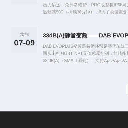
压力输送，免日常维护；PRO版整机IP68
温最高90C（持续30分钟），6大子类覆盖
拆卸2颗螺丝即可完成电机组件拆装维护。
2026
07-09
DAB EVOPLUS变频屏蔽循环泵是替代传
同步电机+IGBT NPT无传感器控制，能耗指标
33 dB(A)（SMALL系列），支持Δp-v/Δp-c
行模式，OLED显示器+4导航键直观操作，可通过Mo