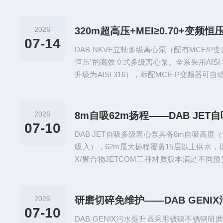
2026
07-14
DAB NKVE立轴多级离心泵（配有MCE/
恒压"的高效立式多级离心泵。全系采用AISI
升级为AISI 316），标配MCE-P变频器
泵级联与均衡使用，并兼容D.Connect远程监控（需
2026
07-10
DAB JET自吸多级离心泵具备8m自吸高度
吸入），62m最大扬程覆盖15层以上供水，提供
X/聚合物JETCOM三种材质版本满足不同预
泵到2.2kW大流量农场泵20+型号全覆盖，
装，适用于家用供水、小型...
2026
07-10
DAB GENIX污水提升器采用镀镍不锈钢